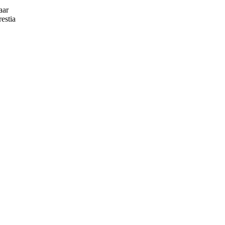
aar
estia