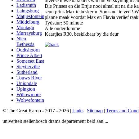
diverse nuwe karakters wat hul verskyning ma
Ladismith
Die Prinses en die Ertjie nooi almal uit na die 
Laingsburg
seun prins Max te beskerm. Soms net te veel! W
Matjiesfontein
planne maak voordat Max en Flavia verlief raak
Middelburg
Tydsuur: 50 minute
Montagu
Alle ouderdomme
Murraysburg
Kaartjies R30, beskikbaar by die deur
Nieu
Bethesda
Oudtshoorn
Prince Albert
Somerset East
Steytlerville
Sutherland
Touws River
Uniondale
Upington
Willowmore
Wolwefontein
© The Great Karoo - 2017 - 2026
|
Links
|
Sitemap
|
Terms and Condi
univeriteit stellenbosch drama departement beid aan....