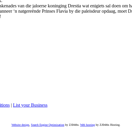
ak.
kaskenades van die jaloerse koninging Drestia wat enigiets sal doen om h
anneer ‘n natgereënde Prinses Flavia by die paleisdeur opdaag, moet Dr
!
tions
|
List your Business
Website design
,
Search Engine Optimisation
by ZAWebs.
Web hosting
by ZAWebs Hosting.