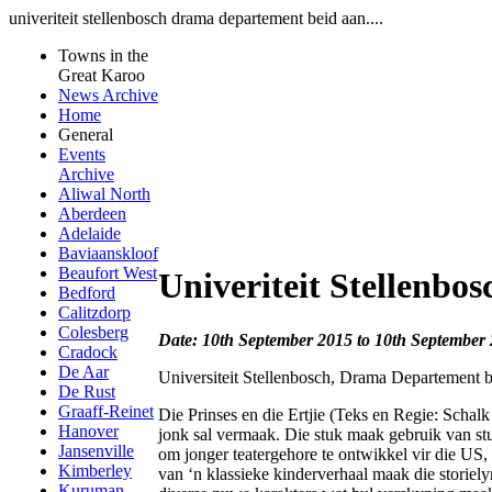
univeriteit stellenbosch drama departement beid aan....
Towns in the
Great Karoo
News Archive
Home
General
Events
Archive
Aliwal North
Aberdeen
Adelaide
Baviaanskloof
Beaufort West
Univeriteit Stellenbo
Bedford
Calitzdorp
Colesberg
Date: 10th September 2015 to 10th September
Cradock
De Aar
Universiteit Stellenbosch, Drama Departement b
De Rust
Graaff-Reinet
Die Prinses en die Ertjie (Teks en Regie: Scha
Hanover
jonk sal vermaak. Die stuk maak gebruik van st
Jansenville
om jonger teatergehore te ontwikkel vir die US
Kimberley
van ‘n klassieke kinderverhaal maak die storiely
Kuruman