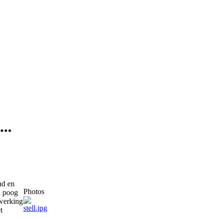
..
ud en
Photos
n poog
rwerking
t