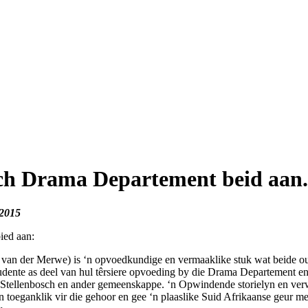
sch Drama Departement beid aan..
 2015
ied aan:
lk van der Merwe) is ‘n opvoedkundige en vermaaklike stuk wat beide o
udente as deel van hul têrsiere opvoeding by die Drama Departement e
, Stellenbosch en ander gemeenskappe. ‘n Opwindende storielyn en ve
n toeganklik vir die gehoor en gee ‘n plaaslike Suid Afrikaanse geur me